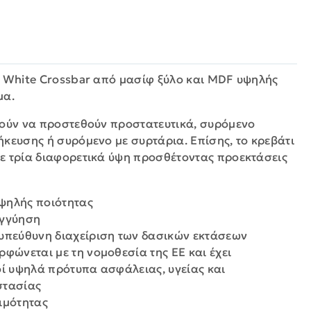
ς White Crossbar από μασίφ ξύλο και MDF υψηλής
μα.
ρούν να προστεθούν προστατευτικά, συρόμενο
ήκευσης ή συρόμενο με συρτάρια. Επίσης, το κρεβάτι
ε τρία διαφορετικά ύψη προσθέτοντας προεκτάσεις
ψηλής ποιότητας
εγγύηση
υπεύθυνη διαχείριση των δασικών εκτάσεων
ρφώνεται με τη νομοθεσία της ΕΕ και έχει
οί υψηλά πρότυπα ασφάλειας, υγείας και
στασίας
ιμότητας