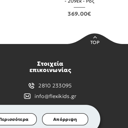
- 209εκ - Ροζ
369.00€
TOP
Στοιχεία
επικοινωνίας
2810 233095
info@flexikids.gr
Περισσότερα
Απόρριψη