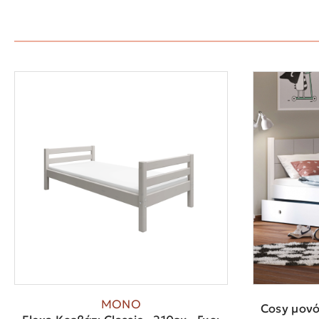
ΜΟΝΟ
Cosy μονό