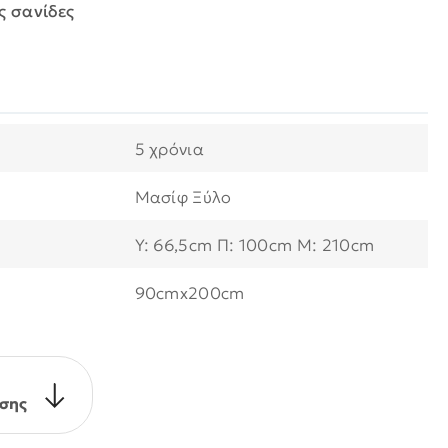
ς σανίδες
5 χρόνια
Μασίφ Ξύλο
Y: 66,5cm Π: 100cm Μ: 210cm
90cmx200cm
σης