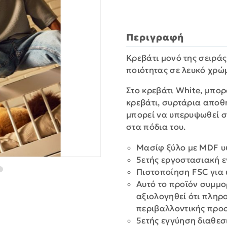
Περιγραφή
Κρεβάτι μονό της σειρά
ποιότητας σε λευκό χρώ
Στο κρεβάτι White, μπο
κρεβάτι, συρτάρια αποθ
μπορεί να υπερυψωθεί σ
στα πόδια του.
Μασίφ ξύλο με MDF υ
5ετής εργοστασιακή 
Πιστοποίηση FSC για 
Αυτό το προϊόν συμμο
αξιολογηθεί ότι πληρ
περιβαλλοντικής προ
5ετής εγγύηση διαθεσ