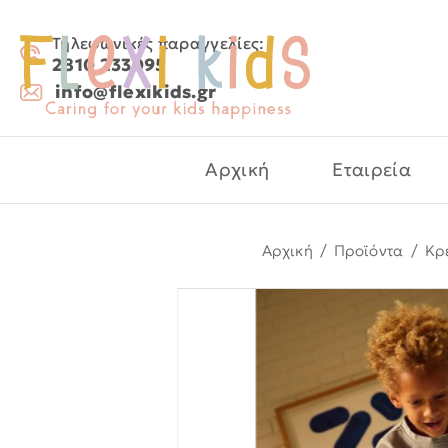
Τηλεφωνικές παραγγελίες:
2810 233095
info@flexikids.gr
Αρχική
Εταιρεία
Αρχική
/
Προϊόντα
/
Kρ