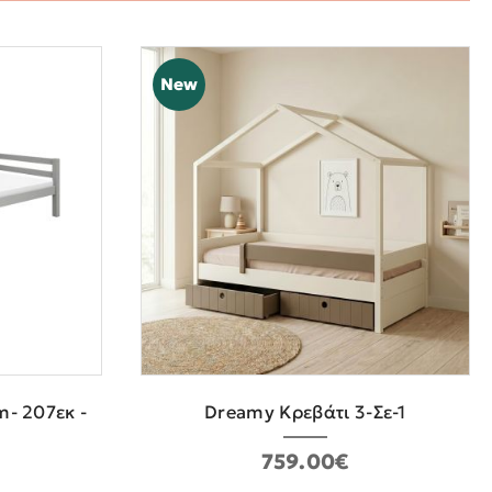
New
m- 207εκ -
Dreamy Κρεβάτι 3-Σε-1
759.00€