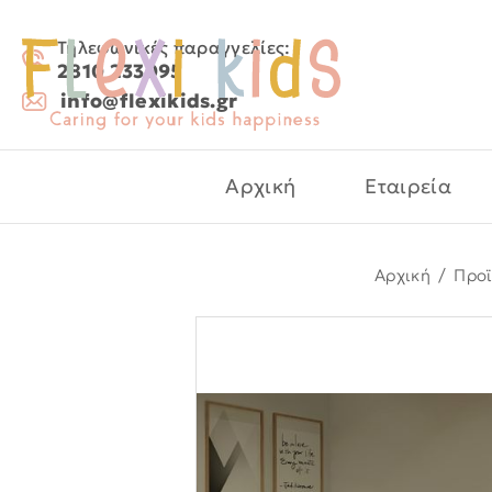
Τηλεφωνικές παραγγελίες:
2810 233095
info@flexikids.gr
Αρχική
Εταιρεία
Αρχική
/
Προ