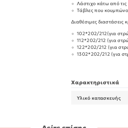
Λάστιχο κάτω από τις
Tάβλες που κουμπώνου
Διαθέσιμες διαστάσεις κ
102*202/212(για στρ
112*202/212 (για στ
122*202/212 (για στ
1302*202/212 (για σ
Χαρακτηριστικά
Υλικό κατασκευής
Δείτε επίσης