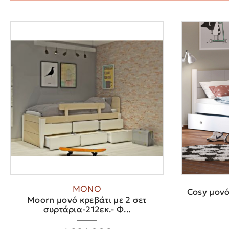
ΜΟΝΟ
Cosy μονό
Moorn μονό κρεβάτι με 2 σετ
συρτάρια-212εκ.- Φ...