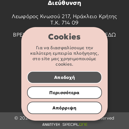
Διεύθυνση
Λεωφόρος Κνωσού 217, Ηράκλειο Κρήτης
Τ.Κ. 714 09
ΒΡΕΙΤΕ ΜΑΣ ΣΤΟ ΧΑΡΤΗ ΠΑΤΩΝΤΑΣ
ΕΔΩ
Cookies
Για να διασφαλίσουμε την
Στοιχεία
καλύτερη εμπειρία πλοήγησης,
επικοινωνίας
στο site μας χρησιμοποιούμε
cookies.
2810 233095
Αποδοχή
info@flexikids.gr
Περισσότερα
Απόρριψη
© 2024 - 2026 Flexikids.gr - All rights reserved