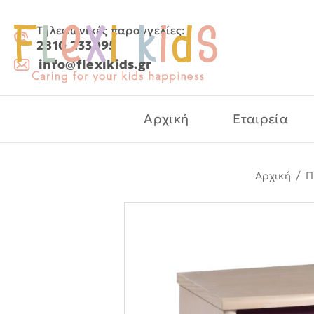
Τηλεφωνικές παραγγελίες:
2810 233095
info@flexikids.gr
Αρχική
Εταιρεία
Αρχική
/
Π