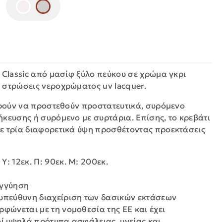
:
 Classic από μασίφ ξύλο πεύκου σε χρώμα γκρι
 στρώσεις νεροχρώματος uv lacquer.
πορούν να προστεθούν προστατευτικά, συρόμενο
ήκευσης ή συρόμενο με συρτάρια. Επίσης, το κρεβάτι
ε τρία διαφορετικά ύψη προσθέτοντας προεκτάσεις
: 12εκ. Π: 90εκ. Μ: 200εκ.
εγγύηση
υπεύθυνη διαχείριση των δασικών εκτάσεων
ρφώνεται με τη νομοθεσία της ΕΕ και έχει
οί υψηλά πρότυπα ασφάλειας, υγείας και