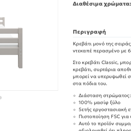
Διαθέσιμα χρώματα
Περιγραφή
Κρεβάτι μονό της σειράς
ντεκαπέ περασμένο με 6
Στο κρεβάτι Classic, μ
κρεβάτι, συρτάρια αποθ
μπορεί να υπερυψωθεί σ
στα πόδια του.
Διάσταση στρώματος: Υ
100% μασίφ ξύλο
5ετής εργοστασιακή 
Πιστοποίηση FSC για 
Αυτό το προϊόν συμμο
αξιολογηθεί ότι πληρ