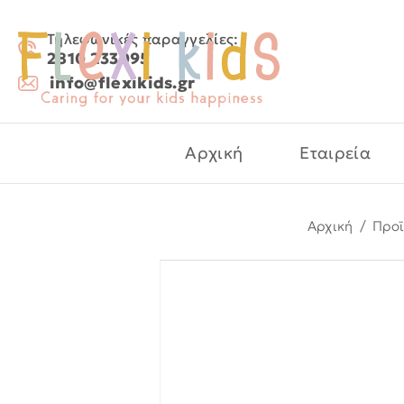
Τηλεφωνικές παραγγελίες:
2810 233095
info@flexikids.gr
Αρχική
Εταιρεία
Αρχική
/
Προϊ