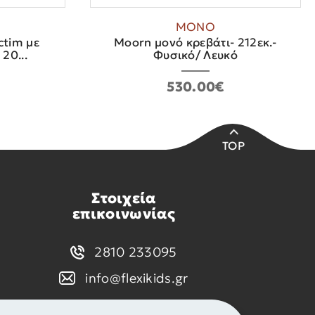
ΜΟΝΟ
ctim με
Moorn μονό κρεβάτι- 212εκ.-
20...
Φυσικό/ Λευκό
530.00€
TOP
Στοιχεία
επικοινωνίας
2810 233095
info@flexikids.gr