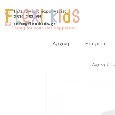
Τηλεφωνικές παραγγελίες:
2810 233095
info@flexikids.gr
Αρχική
Εταιρεία
Αρχική
/
Π