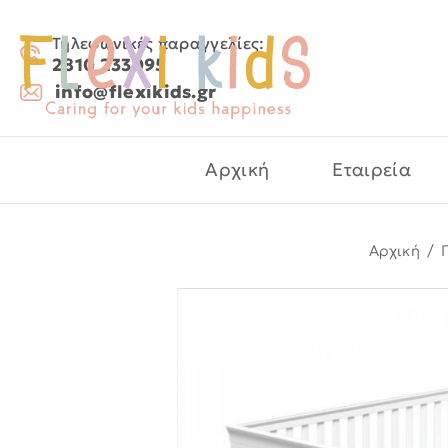
Τηλεφωνικές παραγγελίες:
2810 233095
info@flexikids.gr
Αρχική
Εταιρεία
Αρχική
/