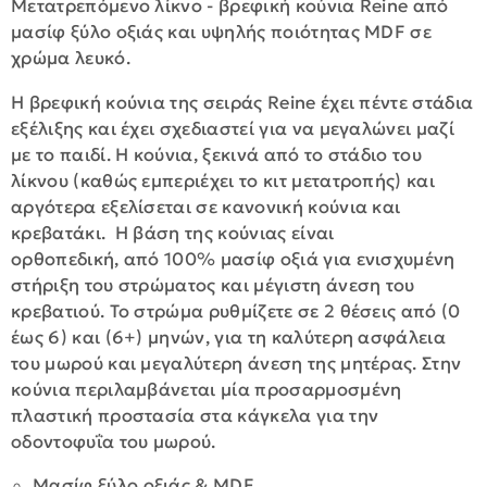
Μετατρεπόμενο λίκνο - βρεφική κούνια Reine από
μασίφ ξύλο οξιάς και υψηλής ποιότητας MDF σε
χρώμα λευκό.
Η βρεφική κούνια της σειράς Reine έχει πέντε στάδια
εξέλιξης και έχει σχεδιαστεί για να μεγαλώνει μαζί
με το παιδί. Η κούνια, ξεκινά από το στάδιο του
λίκνου (καθώς εμπεριέχει το κιτ μετατροπής) και
αργότερα εξελίσεται σε κανονική κούνια και
κρεβατάκι. Η βάση της κούνιας είναι
ορθοπεδική, από 100% μασίφ οξιά για ενισχυμένη
στήριξη του στρώματος και μέγιστη άνεση του
κρεβατιού. Το στρώμα ρυθμίζετε σε 2 θέσεις από (0
έως 6) και (6+) μηνών, για τη καλύτερη ασφάλεια
του μωρού και μεγαλύτερη άνεση της μητέρας. Στην
κούνια περιλαμβάνεται μία προσαρμοσμένη
πλαστική προστασία στα κάγκελα για την
οδοντοφυΐα του μωρού.
Μασίφ ξύλο οξιάς & MDF