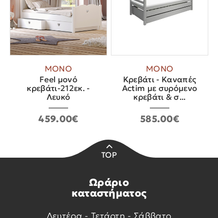
ΜΟΝΟ
ΜΟΝΟ
Feel μονό
Κρεβάτι - Καναπές
κρεβάτι-212εκ. -
Actim με συρόμενο
Λευκό
κρεβάτι & σ...
459.00€
585.00€
TOP
Ωράριο
καταστήματος
Δευτέρα - Τετάρτη - Σάββατο