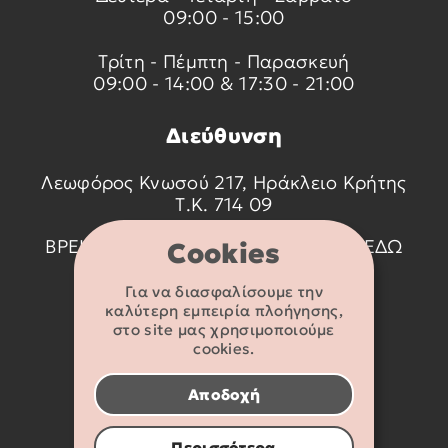
09:00 - 15:00
Τρίτη - Πέμπτη - Παρασκευή
09:00 - 14:00 & 17:30 - 21:00
Διεύθυνση
Λεωφόρος Κνωσού 217, Ηράκλειο Κρήτης
Τ.Κ. 714 09
ΒΡΕΙΤΕ ΜΑΣ ΣΤΟ ΧΑΡΤΗ ΠΑΤΩΝΤΑΣ
ΕΔΩ
Cookies
Για να διασφαλίσουμε την
Στοιχεία
καλύτερη εμπειρία πλοήγησης,
επικοινωνίας
στο site μας χρησιμοποιούμε
cookies.
2810 233095
Αποδοχή
info@flexikids.gr
Περισσότερα