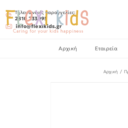
Τηλεφωνικές παραγγελίες:
2810 233095
info@flexikids.gr
Αρχική
Εταιρεία
Αρχική
/
Π