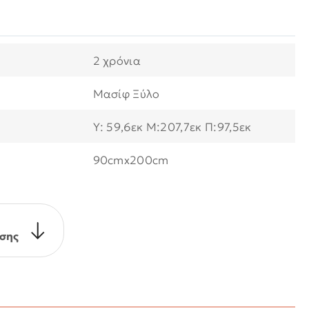
2 χρόνια
Μασίφ Ξύλο
Υ: 59,6εκ Μ:207,7εκ Π:97,5εκ
90cmx200cm
σης