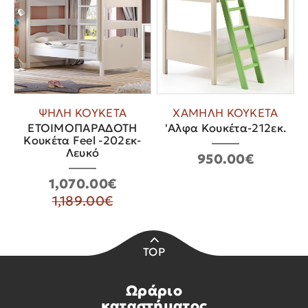
ΨΗΛΗ ΚΟΥΚΕΤΑ
ΧΑΜΗΛΗ ΚΟΥΚΕΤΑ
ΕΤΟΙΜΟΠΑΡΑΔΟΤΗ
'Αλφα Κουκέτα-212εκ.
Κουκέτα Feel -202εκ-
Λευκό
950.00€
1,070.00€
1,189.00€
TOP
Ωράριο
καταστήματος