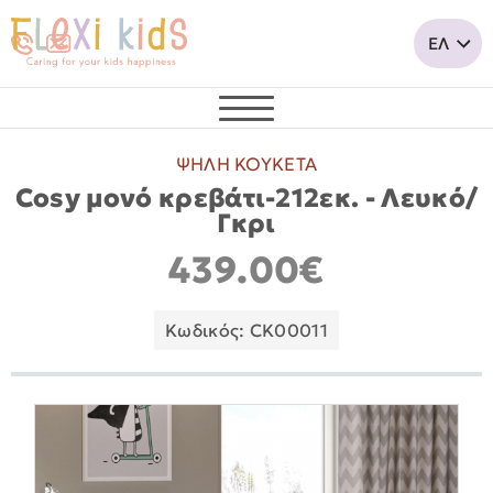
ΨΗΛΗ ΚΟΥΚΕΤΑ
Cosy μονό κρεβάτι-212εκ. - Λευκό/
Γκρι
439.00€
Κωδικός: CK00011