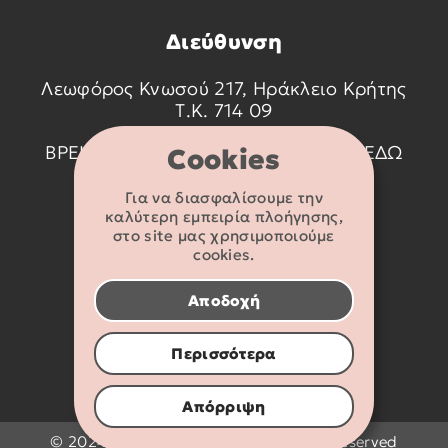
Διεύθυνση
Λεωφόρος Κνωσού 217, Ηράκλειο Κρήτης
Τ.Κ. 714 09
ΒΡΕΙΤΕ ΜΑΣ ΣΤΟ ΧΑΡΤΗ ΠΑΤΩΝΤΑΣ
ΕΔΩ
Cookies
Για να διασφαλίσουμε την
Στοιχεία
καλύτερη εμπειρία πλοήγησης,
επικοινωνίας
στο site μας χρησιμοποιούμε
cookies.
2810 233095
Αποδοχή
info@flexikids.gr
Περισσότερα
Απόρριψη
© 2024 - 2026 Flexikids.gr - All rights reserved