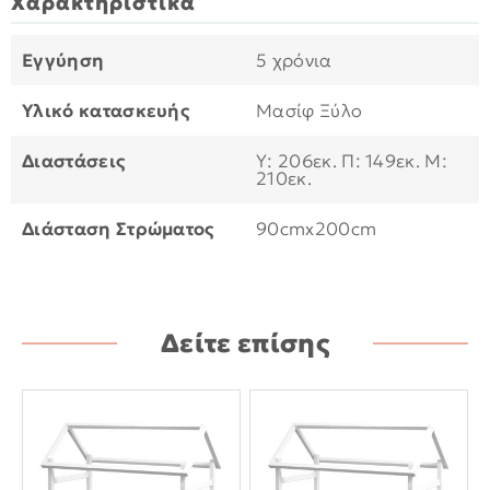
Χαρακτηριστικά
Εγγύηση
5 χρόνια
Υλικό κατασκευής
Μασίφ Ξύλο
Διαστάσεις
Υ: 206εκ. Π: 149εκ. Μ:
210εκ.
Διάσταση Στρώματος
90cmx200cm
Δείτε επίσης