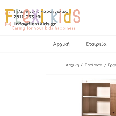
Τηλεφωνικές παραγγελίες:
2810 233095
info@flexikids.gr
Αρχική
Εταιρεία
Αρχική
/
Προϊόντα
/
Γρα