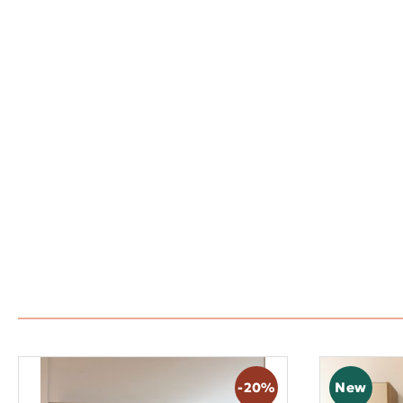
New
-20%