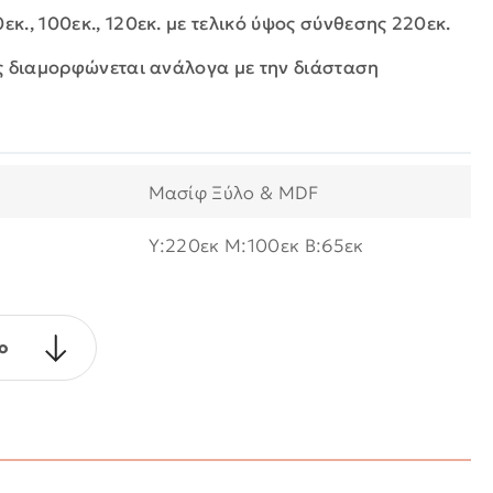
εκ., 100εκ., 120εκ. με τελικό ύψος σύνθεσης 220εκ.
ς διαμορφώνεται ανάλογα με την διάσταση
Μασίφ Ξύλο & MDF
Υ:220εκ M:100εκ B:65εκ
ο