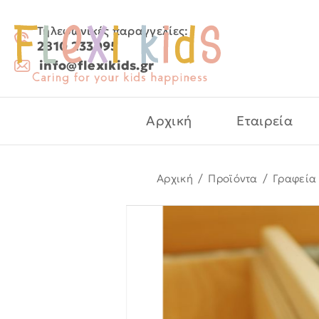
Τηλεφωνικές παραγγελίες:
2810 233095
info@flexikids.gr
Αρχική
Εταιρεία
Αρχική
/
Προϊόντα
/
Γραφεία 