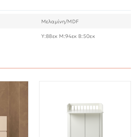
Μελαμίνη/MDF
Υ:88εκ M:94εκ B:50εκ