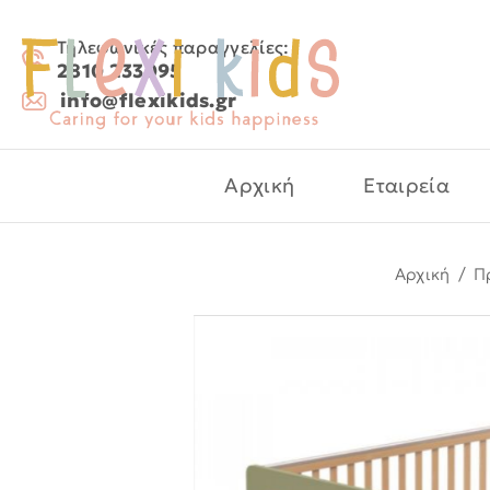
Τηλεφωνικές παραγγελίες:
2810 233095
info@flexikids.gr
Αρχική
Εταιρεία
Αρχική
/
Π