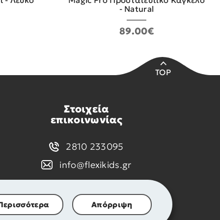
 - Λευκό
Magic Pro Προστατευτικό Κάγκελο
- Natural
89.00€
TOP
Στοιχεία
επικοινωνίας
2810 233095
info@flexikids.gr
Περισσότερα
Απόρριψη