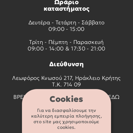
Ωράριο
καταστήματος
Δευτέρα - Τετάρτη - Σάββατο
09:00 - 15:00
Τρίτη - Πέμπτη - Παρασκευή
09:00 - 14:00 & 17:30 - 21:00
Διεύθυνση
Λεωφόρος Κνωσού 217, Ηράκλειο Κρήτης
Τ.Κ. 714 09
ΒΡΕΙΤΕ ΜΑΣ ΣΤΟ ΧΑΡΤΗ ΠΑΤΩΝΤΑΣ
ΕΔΩ
Cookies
Για να διασφαλίσουμε την
Στοιχεία
καλύτερη εμπειρία πλοήγησης,
επικοινωνίας
στο site μας χρησιμοποιούμε
cookies.
2810 233095