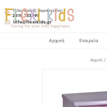
Τηλεφωνικές παραγγελίες:
2810 233095
info@flexikids.gr
Αρχική
Εταιρεία
Αρχική
/