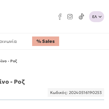
οινωνία
% Sales
δίνο - Ροζ
ίνο - Ροζ
Κωδικός: 20240516190253