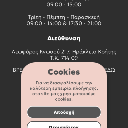
09:00 - 15:00
Τρίτη - Πέμπτη - Παρασκευή
09:00 - 14:00 & 17:30 - 21:00
Διεύθυνση
Λεωφόρος Κνωσού 217, Ηράκλειο Κρήτης
Τ.Κ. 714 09
ΒΡΕΙΤΕ ΜΑΣ ΣΤΟ ΧΑΡΤΗ ΠΑΤΩΝΤΑΣ
ΕΔΩ
Cookies
Για να διασφαλίσουμε την
Στοιχεία
καλύτερη εμπειρία πλοήγησης,
επικοινωνίας
στο site μας χρησιμοποιούμε
cookies.
2810 233095
Αποδοχή
info@flexikids.gr
Περισσότερα