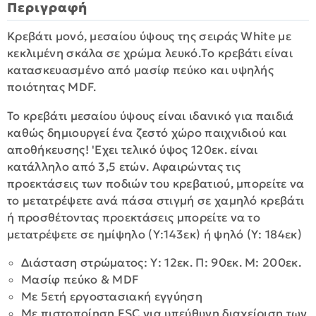
Περιγραφή
Κρεβάτι μονό, μεσαίου ύψους της σειράς White με
κεκλιμένη σκάλα σε χρώμα λευκό.Τo κρεβάτι είναι
κατασκευασμένo από μασίφ πεύκο και υψηλής
ποιότητας MDF.
To κρεβάτι μεσαίου ύψους είναι ιδανικό για παιδιά
καθώς δημιουργεί ένα ζεστό χώρο παιχνιδιού και
αποθήκευσης! 'Εχει τελικό ύψος 120εκ. είναι
κατάλληλο από 3,5 ετών. Αφαιρώντας τις
προεκτάσεις των ποδιών του κρεβατιού, μπορείτε να
το μετατρέψετε ανά πάσα στιγμή σε χαμηλό κρεβάτι
ή προσθέτοντας προεκτάσεις μπορείτε να το
μετατρέψετε σε ημίψηλο (Υ:143εκ) ή ψηλό (Υ: 184εκ)
Διάσταση στρώματος: Υ: 12εκ. Π: 90εκ. Μ: 200εκ.
Mασίφ πεύκο & ΜDF
Με 5ετή εργοστασιακή εγγύηση
Με πιστοποίηση FSC για υπεύθυνη διαχείριση των