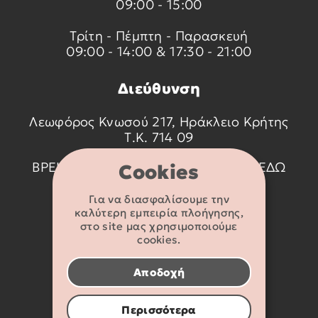
09:00 - 15:00
Τρίτη - Πέμπτη - Παρασκευή
09:00 - 14:00 & 17:30 - 21:00
Διεύθυνση
Λεωφόρος Κνωσού 217, Ηράκλειο Κρήτης
Τ.Κ. 714 09
ΒΡΕΙΤΕ ΜΑΣ ΣΤΟ ΧΑΡΤΗ ΠΑΤΩΝΤΑΣ
ΕΔΩ
Cookies
Για να διασφαλίσουμε την
Στοιχεία
καλύτερη εμπειρία πλοήγησης,
επικοινωνίας
στο site μας χρησιμοποιούμε
cookies.
2810 233095
Αποδοχή
info@flexikids.gr
Περισσότερα