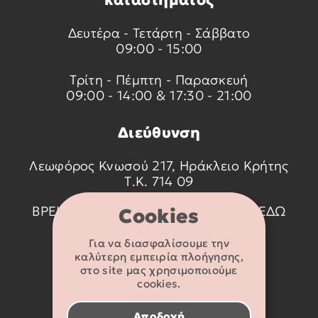
καταστήματος
Δευτέρα - Τετάρτη - Σάββατο
09:00 - 15:00
Τρίτη - Πέμπτη - Παρασκευή
09:00 - 14:00 & 17:30 - 21:00
Διεύθυνση
Λεωφόρος Κνωσού 217, Ηράκλειο Κρήτης
Τ.Κ. 714 09
ΒΡΕΙΤΕ ΜΑΣ ΣΤΟ ΧΑΡΤΗ ΠΑΤΩΝΤΑΣ
ΕΔΩ
Cookies
Για να διασφαλίσουμε την
Στοιχεία
καλύτερη εμπειρία πλοήγησης,
επικοινωνίας
στο site μας χρησιμοποιούμε
cookies.
2810 233095
Αποδοχή