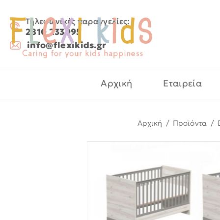
Τηλεφωνικές παραγγελίες:
2810 233095
info@flexikids.gr
Αρχική
Εταιρεία
Αρχική
/
Προϊόντα
/