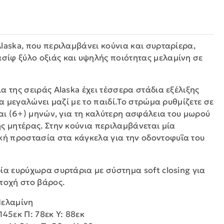
laska, που περιλαμβάνει κούνια και συρταρίερα,
ίφ ξύλο οξιάς και υψηλής ποιότητας μελαμίνη σε
α της σειράς Alaska έχει τέσσερα στάδια εξέλιξης
να μεγαλώνει μαζί με το παιδί.Το στρώμα ρυθμίζετε σε
και (6+) μηνών, για τη καλύτερη ασφάλεια του μωρού
ς μητέρας. Στην κούνια περιλαμβάνεται μία
ή προστασία στα κάγκελα για την οδοντοφυΐα του
ρία ευρύχωρα συρτάρια με σύστημα soft closing για
τοχή στο βάρος.
Mελαμίνη
45εκ Π: 78εκ Y: 88εκ