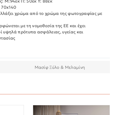
: Μ:94εκ Π: 50εκ Y: 88εκ
 70x140
αλλάξει χρώμα από το χρώμα της φωτογραφίας με
ρφώνεται με τη νομοθεσία της ΕΕ και έχει
οί υψηλά πρότυπα ασφάλειας, υγείας και
στασίας
Μασίφ Ξύλο & Μελαμίνη