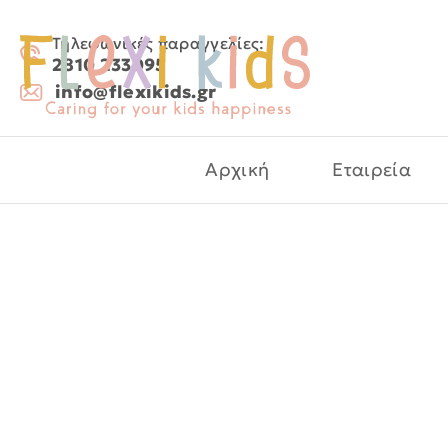
Τηλεφωνικές παραγγελίες:
2810 233095
info@flexikids.gr
Αρχική
Εταιρεία