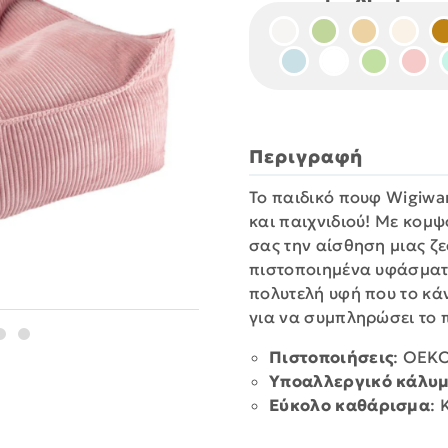
Περιγραφή
Το παιδικό πουφ Wigiwa
και παιχνιδιού! Με κομψ
σας την αίσθηση μιας ζ
πιστοποιημένα υφάσματα
πολυτελή υφή που το κάνε
για να συμπληρώσει το π
Πιστοποιήσεις
: OEKO
Υποαλλεργικό κάλυ
Εύκολο καθάρισμα
: 