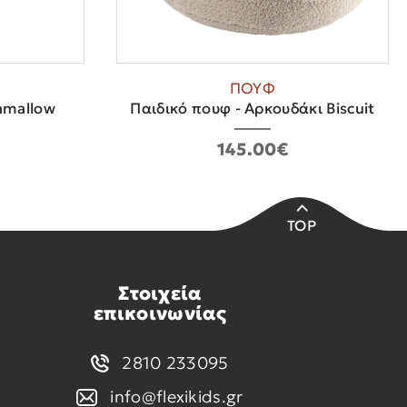
ΠΟΥΦ
hmallow
Παιδικό πουφ - Αρκουδάκι Biscuit
145.00€
TOP
Στοιχεία
επικοινωνίας
2810 233095
info@flexikids.gr