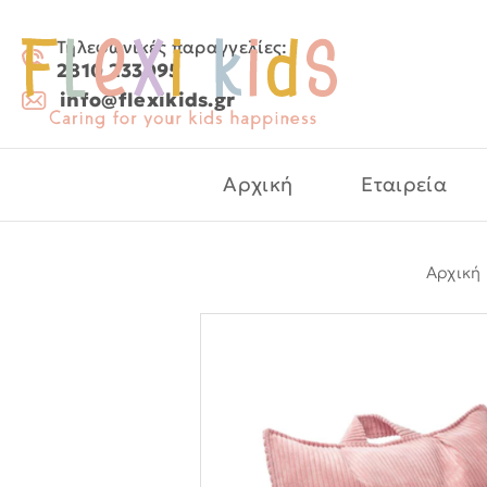
Τηλεφωνικές παραγγελίες:
2810 233095
info@flexikids.gr
Αρχική
Εταιρεία
Αρχική