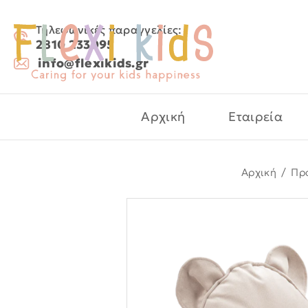
Τηλεφωνικές παραγγελίες:
2810 233095
info@flexikids.gr
Αρχική
Εταιρεία
Αρχική
/
Πρ