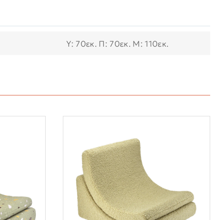
Υ: 70εκ. Π: 70εκ. Μ: 110εκ.