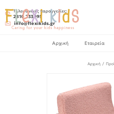
Τηλεφωνικές παραγγελίες:
2810 233095
info@flexikids.gr
Αρχική
Εταιρεία
Αρχική
/
Προ