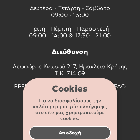
Δευτέρα - Τετάρτη - Σάββατο
09:00 - 15:00
Τρίτη - Πέμπτη - Παρασκευή
09:00 - 14:00 & 17:30 - 21:00
Διεύθυνση
Λεωφόρος Κνωσού 217, Ηράκλειο Κρήτης
Τ.Κ. 714 09
ΒΡΕΙΤΕ ΜΑΣ ΣΤΟ ΧΑΡΤΗ ΠΑΤΩΝΤΑΣ
ΕΔΩ
Cookies
Για να διασφαλίσουμε την
Στοιχεία
καλύτερη εμπειρία πλοήγησης,
επικοινωνίας
στο site μας χρησιμοποιούμε
cookies.
2810 233095
Αποδοχή
info@flexikids.gr