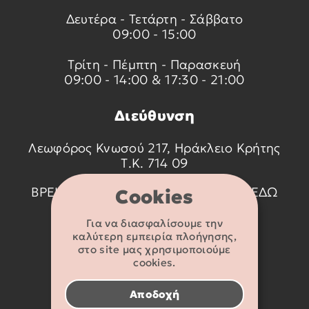
Δευτέρα - Τετάρτη - Σάββατο
09:00 - 15:00
Τρίτη - Πέμπτη - Παρασκευή
09:00 - 14:00 & 17:30 - 21:00
Διεύθυνση
Λεωφόρος Κνωσού 217, Ηράκλειο Κρήτης
Τ.Κ. 714 09
ΒΡΕΙΤΕ ΜΑΣ ΣΤΟ ΧΑΡΤΗ ΠΑΤΩΝΤΑΣ
ΕΔΩ
Cookies
Για να διασφαλίσουμε την
Στοιχεία
καλύτερη εμπειρία πλοήγησης,
επικοινωνίας
στο site μας χρησιμοποιούμε
cookies.
2810 233095
Αποδοχή
info@flexikids.gr