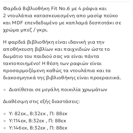
Φαρδιά Βιβλιοθήκη Fit No.6 με 4 ράφια και
2 ντουλάπια κατασκευασμένη απο μασίφ πεύκο
και MDF επενδεδυμένο με καπλαμά δεσποτάκι σε
χρώμα μπεζ / γκρι.
Η φαρδιά βιβλιοθήκη είναι ιδανική για την
αποθήκευση βιβλίων και παιχνιδιών ώστε το
δωμάτιο του παιδιού σας να είναι πάντα
τακτοποιημένο! Η θέση των ραφιών είναι
προσαρμοζόμενη καθώς τα ντουλάπια και τα
διακοσμητικά της βιβλιοθήκης είναι προεραιτικά.
Διατίθεται σε μεγάλη ποικιλία χρωμάτων
Διαθέσιμη στις εξής διαστάσεις:
Y: 82εκ., B:32εκ , Π: 88εκ
Y:114εκ, B:32εκ , Π: 88εκ
Y:146εκ, B:32εκ , Π: 88εκ