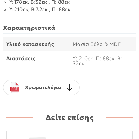
Y:178εκ, B:32εκ , Π: 88εκ
Y:210εκ, B:32εκ , Π: 88εκ
Χαρακτηριστικά
Υλικό κατασκευής
Μασίφ Ξύλο & MDF
Διαστάσεις
Υ: 210εκ. Π: 88εκ. B:
32εκ.
Χρωματολόγιο
Δείτε επίσης